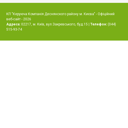
КП "Керуюча Компанія Деснянского району м. Києва" - Офіційний
веб-сайт - 2026
Адреса:
02217, м. Київ, вул.Закревського, буд.15 |
Телефон:
(044)
515-93-74