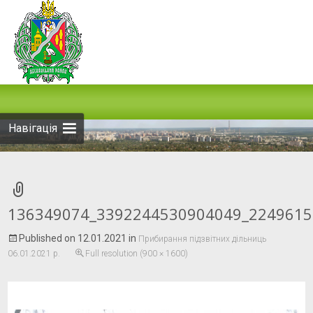
Skip
to
content
Навігація
136349074_3392244530904049_2249615
Published on
12.01.2021
in
Прибирання підзвітних дільниць
06.01.2021 р.
Full resolution (900 × 1600)