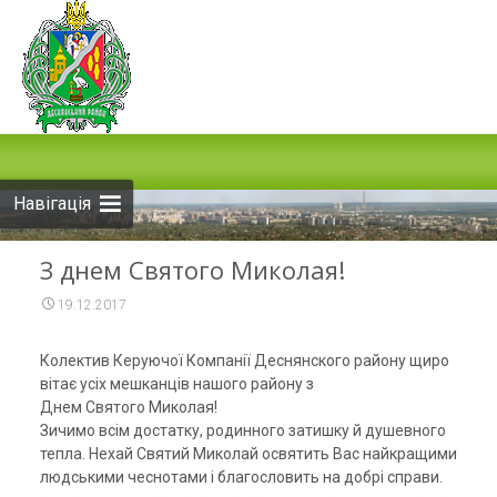
Skip
to
content
Навігація
З днем Святого Миколая!
19.12.2017
Колектив Керуючої Компанії Деснянского району щиро
вітає усіх мешканців нашого району з
Днем Святого Миколая!
Зичимо всім достатку, родинного затишку й душевного
тепла. Нехай Святий Миколай освятить Вас найкращими
людськими чеснотами і благословить на добрі справи.