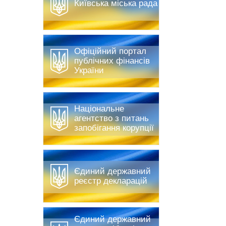
Київська міська рада
Офіційний портал
публічних фінансів
України
Національне
агентство з питань
запобігання корупції
Єдиний державний
реєстр декларацій
Єдиний державний